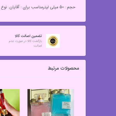
حجم : 50 میلی لیترمناسب برای : آقایان. نوع رایحه : خنک ، تلخ.ساختار رایحه : مرکبات ماندگاری : بسیار خوب
تضمین اصالت کالا
بازگشت کالا در صورت عدم
اصالت
محصولات مرتبط