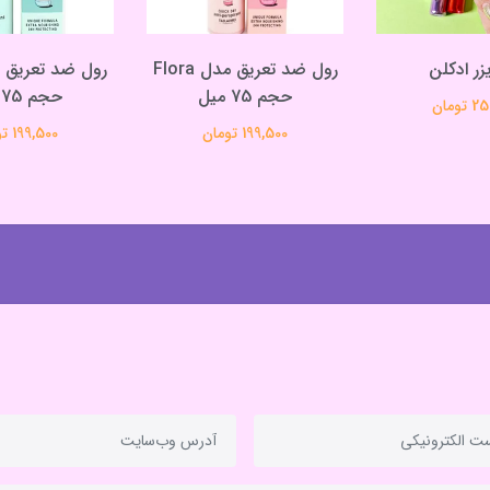
یزر ادکلن
رول ضد تعریق مدل Flora
حجم 75 میل
حجم 75 میل
تومان
199,500 تومان
199,500 تومان