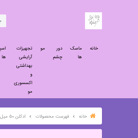
خانه
ماسک
دور
مو
تجهیزات
اسپ
ها
چشم
آرایشی
ها
بهداشتی
و
اکسسوری
مو
خانه
فهرست محصولات
ادکلن ۵۰ میل مدل اینتنس من رایحه جگوار مشکی