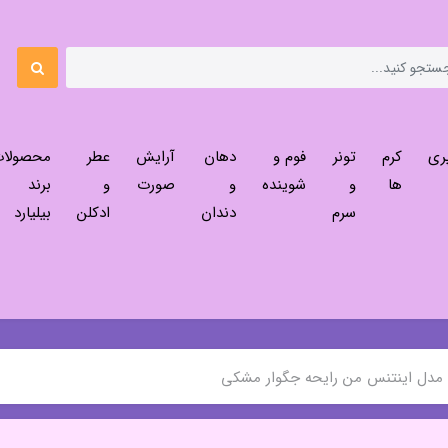
ری
کرم
تونر
فوم و
دهان
آرایش
عطر
محصولا
ها
و
شوینده
و
صورت
و
برند
سرم
دندان
ادکلن
بیلیارد