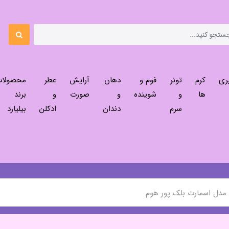
ری
کرم
تونر
فوم و
دهان
آرایش
عطر
محصولا
ها
و
شوینده
و
صورت
و
برند
سرم
دندان
ادکلن
بیلیارد