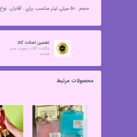
حجم : 50 میلی لیتر.مناسب برای : آقایان. نوع رایحه : خنک و شیرین.ماندگاری : خوب
تضمین اصالت کالا
بازگشت کالا در صورت عدم
اصالت
محصولات مرتبط