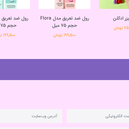
یزر ادکلن
رول ضد تعریق مدل Flora
حجم 75 میل
حجم 75 میل
تومان
199,500 تومان
199,500 تومان