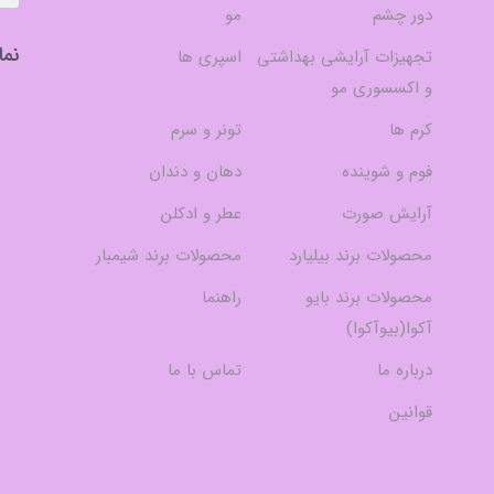
دور چشم
مو
نما
تجهیزات آرایشی بهداشتی
اسپری ها
و اکسسوری مو
کرم ها
تونر و سرم
فوم و شوینده
دهان و دندان
آرایش صورت
عطر و ادکلن
محصولات برند بیلیارد
محصولات برند شیمبار
محصولات برند بایو
راهنما
آکوا(بیوآکوا)
درباره ما
تماس با ما
قوانین