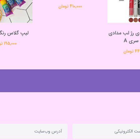
410,000 تومان
 رژ لب مدادی
لیپ گلاس رنگ
 سری A
195,000 تومان
تومان