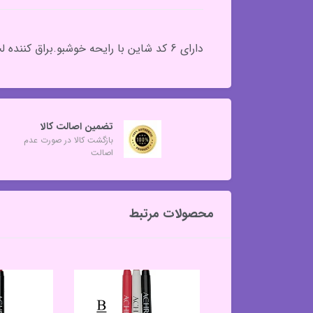
دارای 6 کد شاین با رایحه خوشبو.براق کننده لب. برجسته تر نشان دادن لب‌ها.نرم کننده لب.ساخت چین .وزن : 13 گرم
تضمین اصالت کالا
بازگشت کالا در صورت عدم
اصالت
محصولات مرتبط